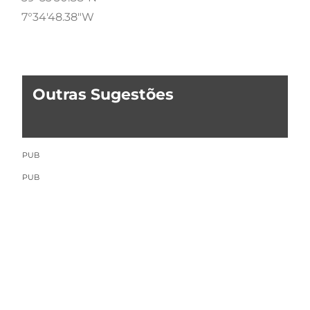
7°34'48.38"W
Outras Sugestões
PUB
PUB