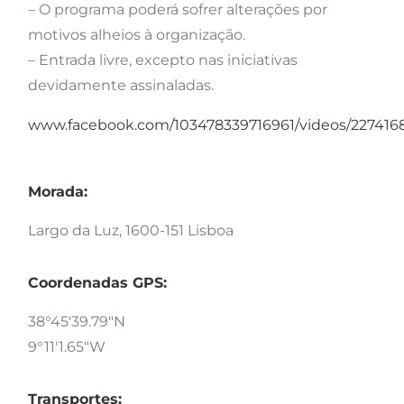
– O programa poderá sofrer alterações por
motivos alheios à organização.
– Entrada livre, excepto nas iniciativas
devidamente assinaladas.
www.facebook.com/103478339716961/videos/227416
Morada:
Largo da Luz, 1600-151 Lisboa
Coordenadas GPS:
38°45'39.79"N
9°11'1.65"W
Transportes: