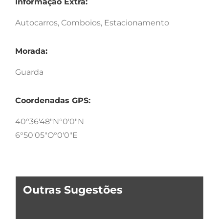
Informação Extra:
Autocarros, Comboios, Estacionamento
Morada:
Guarda
Coordenadas GPS:
40°36'48"N°0'0"N
6°50'05"O°0'0"E
Outras Sugestões