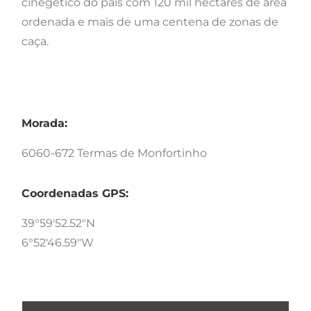
cinegético do país com 120 mil hectares de área
ordenada e mais de uma centena de zonas de
caça.
Morada:
6060-672 Termas de Monfortinho
Coordenadas GPS:
39°59'52.52"N
6°52'46.59"W