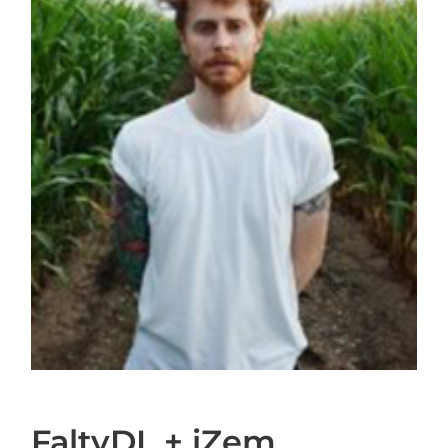
FaltyDL + iZem