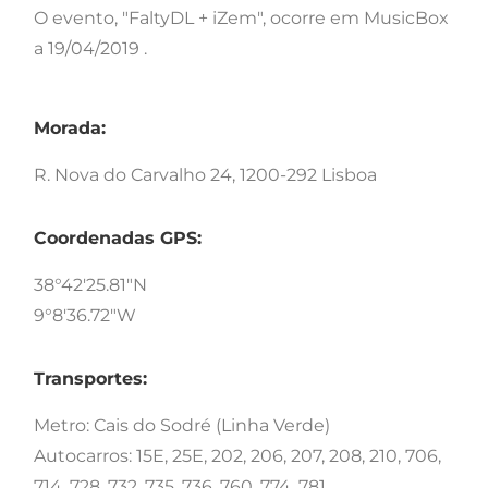
O evento, "FaltyDL + iZem", ocorre em MusicBox
a 19/04/2019 .
Morada:
R. Nova do Carvalho 24, 1200-292 Lisboa
Coordenadas GPS:
38°42'25.81"N
9°8'36.72"W
Transportes:
Metro: Cais do Sodré (Linha Verde)
Autocarros: 15E, 25E, 202, 206, 207, 208, 210, 706,
714, 728, 732, 735, 736, 760, 774, 781