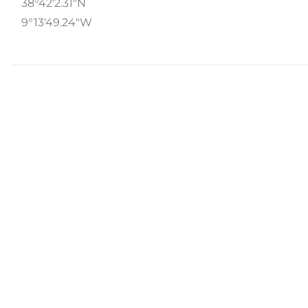
38°42'2.31"N
9°13'49.24"W