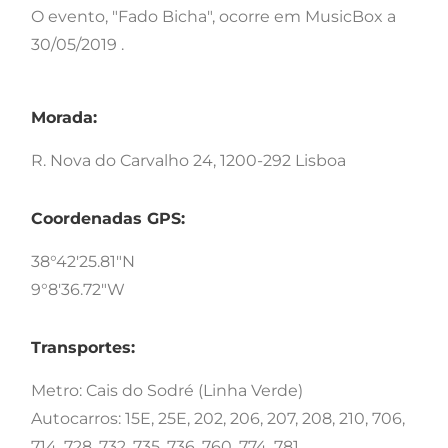
O evento, "Fado Bicha", ocorre em MusicBox a
30/05/2019 .
Morada:
R. Nova do Carvalho 24, 1200-292 Lisboa
Coordenadas GPS:
38°42'25.81"N
9°8'36.72"W
Transportes:
Metro: Cais do Sodré (Linha Verde)
Autocarros: 15E, 25E, 202, 206, 207, 208, 210, 706,
714, 728, 732, 735, 736, 760, 774, 781