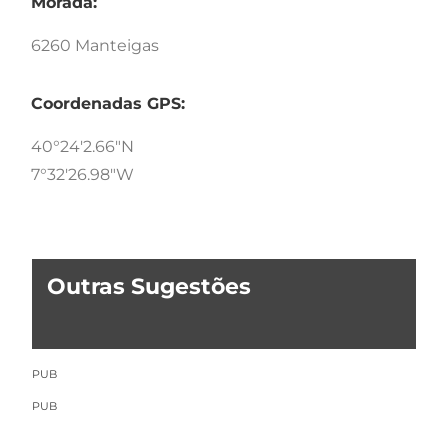
Morada:
6260 Manteigas
Coordenadas GPS:
40°24'2.66"N
7°32'26.98"W
Outras Sugestões
PUB
PUB