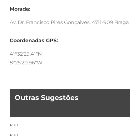
Morada:
Av. Dr. Francisco Pires Gonçalves, 4711-909 Braga
Coordenadas GPS:
41°32'29.41"N
8°25'20.96"W
Outras Sugestões
PUB
PUB