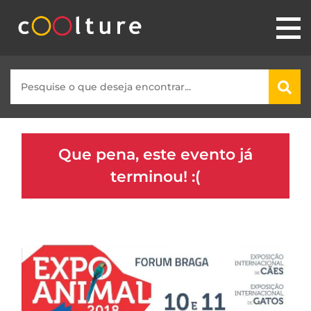
Que pena, este evento já
terminou! :(