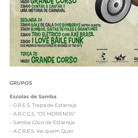
GRUPOS
Escolas de Samba
:
– G.R.E.S. Trepa de Estarreja
– A.R.C.G.S. “OS MORENOS”
– Samba Côco de Estarreja
– A.C.R.E.S. Vai quem Quer