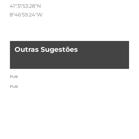
41°31'53.28"N
8°46'59.24"W
Outras Sugestões
PUB
PUB