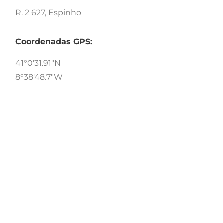
R. 2 627, Espinho
Coordenadas GPS:
41°0'31.91"N
8°38'48.7"W