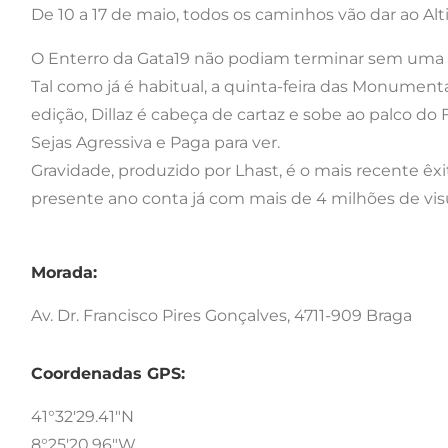
De 10 a 17 de maio, todos os caminhos vão dar ao A
O Enterro da Gata19 não podiam terminar sem uma
Tal como já é habitual, a quinta-feira das Monument
edição, Dillaz é cabeça de cartaz e sobe ao palco 
Sejas Agressiva e Paga para ver.
Gravidade, produzido por Lhast, é o mais recente êx
presente ano conta já com mais de 4 milhões de vis
Morada:
Av. Dr. Francisco Pires Gonçalves, 4711-909 Braga
Coordenadas GPS:
41°32'29.41"N
8°25'20.96"W