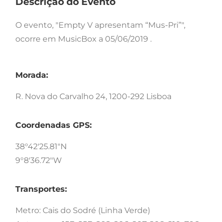
Descrição do Evento
O evento, "Empty V apresentam “Mus-Pri”",
ocorre em MusicBox a 05/06/2019 .
Morada:
R. Nova do Carvalho 24, 1200-292 Lisboa
Coordenadas GPS:
38°42'25.81"N
9°8'36.72"W
Transportes:
Metro: Cais do Sodré (Linha Verde)