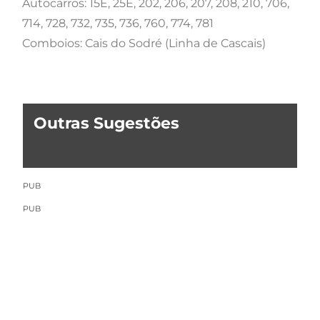
Autocarros: 15E, 25E, 202, 206, 207, 208, 210, 706,
714, 728, 732, 735, 736, 760, 774, 781
Comboios: Cais do Sodré (Linha de Cascais)
Outras Sugestões
PUB
PUB