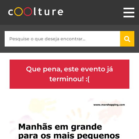
Que pena, este evento já
terminou! :(