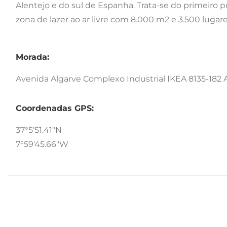
Alentejo e do sul de Espanha. Trata-se do primeiro p
zona de lazer ao ar livre com 8.000 m2 e 3.500 luga
Morada:
Avenida Algarve Complexo Industrial IKEA 8135-182 A
Coordenadas GPS:
37°5'51.41"N
7°59'45.66"W