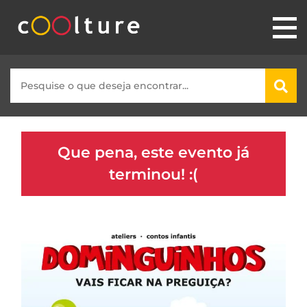
Que pena, este evento já
terminou! :(