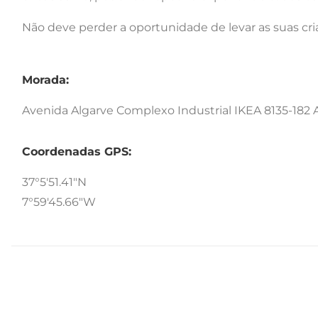
Não deve perder a oportunidade de levar as suas cr
Morada:
Avenida Algarve Complexo Industrial IKEA 8135-182 A
Coordenadas GPS:
37°5'51.41"N
7°59'45.66"W