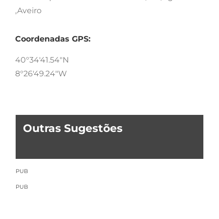
,Aveiro
Coordenadas GPS:
40°34'41.54"N
8°26'49.24"W
Outras Sugestões
PUB
PUB