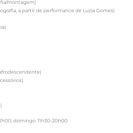
rafia/montagem)
otografia, a partir de performance de Luzia Gomes)
ra)
e afrodescendente)
cessórios)
)
22h00; domingo: 11h30-20h00