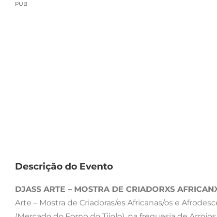
PUB
Descrição do Evento
DJASS ARTE – MOSTRA DE CRIADORXS AFRICA
Arte – Mostra de Criadoras/es Africanas/os e Afrodes
(Mercado do Forno do Tijolo), na freguesia de Arroios,