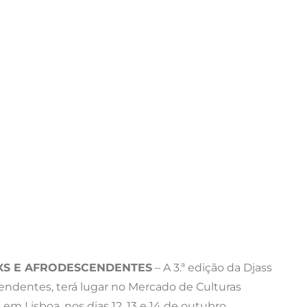
NXS E AFRODESCENDENTES
– A 3.ª edição da Djass
cendentes, terá lugar no Mercado de Culturas
 em Lisboa, nos dias 12, 13 e 14 de outubro.