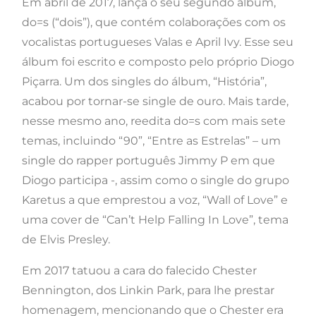
Em abril de 2017, lança o seu segundo álbum,
do=s (“dois”), que contém colaborações com os
vocalistas portugueses Valas e April Ivy. Esse seu
álbum foi escrito e composto pelo próprio Diogo
Piçarra. Um dos singles do álbum, “História”,
acabou por tornar-se single de ouro. Mais tarde,
nesse mesmo ano, reedita do=s com mais sete
temas, incluindo “90”, “Entre as Estrelas” – um
single do rapper português Jimmy P em que
Diogo participa -, assim como o single do grupo
Karetus a que emprestou a voz, “Wall of Love” e
uma cover de “Can’t Help Falling In Love”, tema
de Elvis Presley.
Em 2017 tatuou a cara do falecido Chester
Bennington, dos Linkin Park, para lhe prestar
homenagem, mencionando que o Chester era