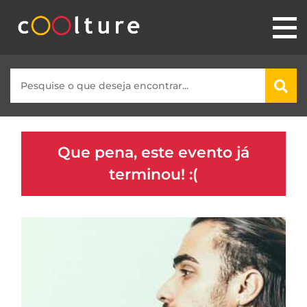
Que pena, este evento já
terminou! :(