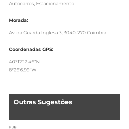
Autocarros, Estacionamento
Morada:
Av. da Guarda Inglesa 3, 3040-270 Coimbra
Coordenadas GPS:
40°12'12.46"N
8°26'6.99"W
Outras Sugestões
PUB