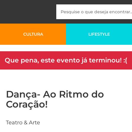
CULTURA
LIFESTYLE
Que pena, este evento já terminou! :(
Dança- Ao Ritmo do
Coração!
Teatro & Arte