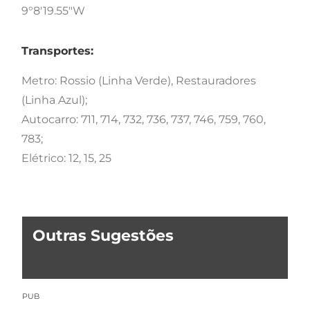
9°8'19.55"W
Transportes:
Metro: Rossio (Linha Verde), Restauradores
(Linha Azul);
Autocarro: 711, 714, 732, 736, 737, 746, 759, 760,
783;
Elétrico: 12, 15, 25
Outras Sugestões
PUB