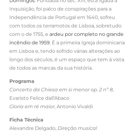
Domingos
. Fundada no séc. XIII, está ligada à
Inquisição, foi palco de conspirações para a
Independência de Portugal em 1640, sofreu
com todos os terramotos de Lisboa, sobretudo
com o de 1755, e
ardeu por completo no grande
incêndio de 1959
. É a primeira Igreja dominicana
em Lisboa e, tendo sofrido várias alterações ao
longo dos séculos, é um espaço que tem à vista
de todos as marcas da sua história.
Programa
Concerto da Chiesa em si menor op. 2 nº 8
,
Evaristo Felice dall’Abaco
Gloria em ré maior
, Antonio Vivaldi
Ficha Técnica
Alexandre Delgado,
Direção musical