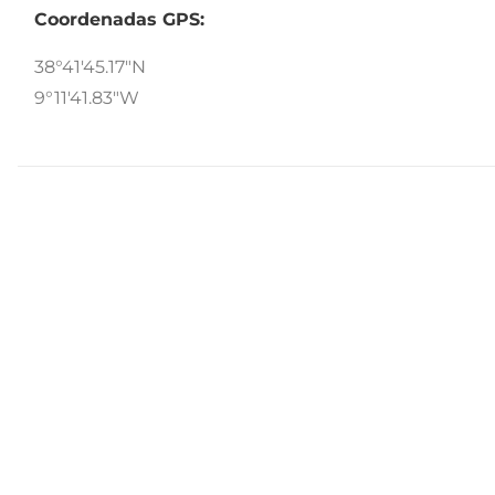
Coordenadas GPS:
38°41'45.17"N
9°11'41.83"W