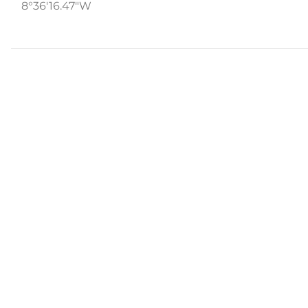
8°36'16.47"W