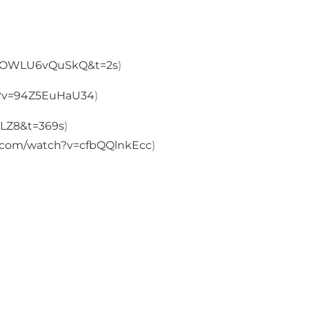
=OWLU6vQuSkQ&t=2s
)
?v=94Z5EuHaU34
)
LZ8&t=369s
)
com/watch?v=cfbQQlnkEcc
)