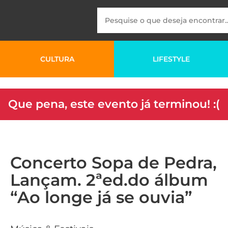
CULTURA
LIFESTYLE
Que pena, este evento já terminou! :(
Concerto Sopa de Pedra,
Lançam. 2ªed.do álbum
“Ao longe já se ouvia”