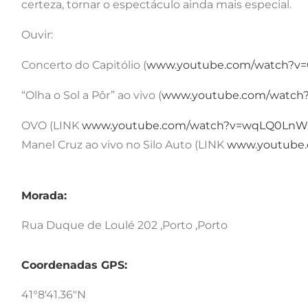
certeza, tornar o espectáculo ainda mais especial.
Ouvir:
Concerto do Capitólio (
www.youtube.com/watch?v
“Olha o Sol a Pôr” ao vivo (
www.youtube.com/watch
OVO (LINK
www.youtube.com/watch?v=wqLQ0LnW
Manel Cruz ao vivo no Silo Auto (LINK
www.youtube.
Morada:
Rua Duque de Loulé 202 ,Porto ,Porto
Coordenadas GPS:
41°8'41.36"N