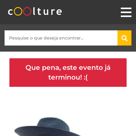
Que pena, este evento já
terminou! :(