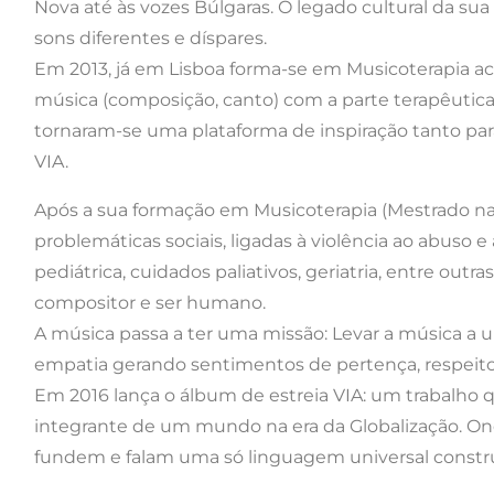
Nova até às vozes Búlgaras. O legado cultural da sua
sons diferentes e díspares.
Em 2013, já em Lisboa forma-se em Musicoterapia ac
música (composição, canto) com a parte terapêutic
tornaram-se uma plataforma de inspiração tanto para
VIA.
Após a sua formação em Musicoterapia (Mestrado na
problemáticas sociais, ligadas à violência ao abuso e
pediátrica, cuidados paliativos, geriatria, entre outr
compositor e ser humano.
A música passa a ter uma missão: Levar a música a 
empatia gerando sentimentos de pertença, respeito 
Em 2016 lança o álbum de estreia VIA: um trabalho
integrante de um mundo na era da Globalização. Ond
fundem e falam uma só linguagem universal constr