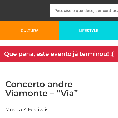
CULTURA
LIFESTYLE
Que pena, este evento já terminou! :(
Concerto andre
Viamonte – “Via”
Música & Festivais