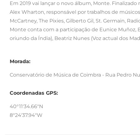
Em 2019 vai lançar o novo álbum, Monte. Finalizad
Alex Wharton, responsável por trabalhos de músic
McCartney, The Pixies, Gilberto Gil, St. Germain, Rad
Monte conta com a participação de Eunice Muñoz, B.
oriundo da Índia), Beatriz Nunes (Voz actual dos Ma
Morada:
Conservatório de Música de Coimbra - Rua Pedro Nu
Coordenadas GPS:
40°11'34.66"N
8°24'37.94"W