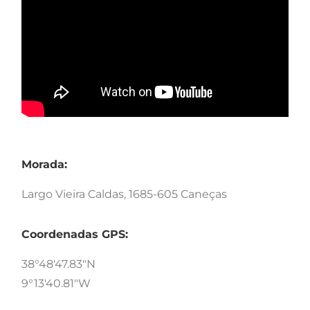
Morada:
Largo Vieira Caldas, 1685-605 Caneças
Coordenadas GPS:
38°48'47.83"N
9°13'40.81"W