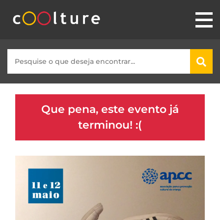
Que pena, este evento já
terminou! :(