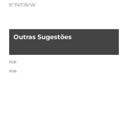
9°7'47.76"W
Outras Sugestões
PUB
PUB