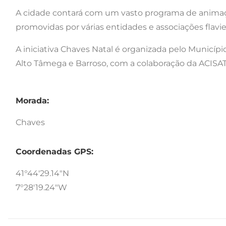
A cidade contará com um vasto programa de anima
promovidas por várias entidades e associações flavi
A iniciativa Chaves Natal é organizada pelo Municí
Alto Tâmega e Barroso, com a colaboração da ACISAT
Morada:
Chaves
Coordenadas GPS:
41°44'29.14"N
7°28'19.24"W