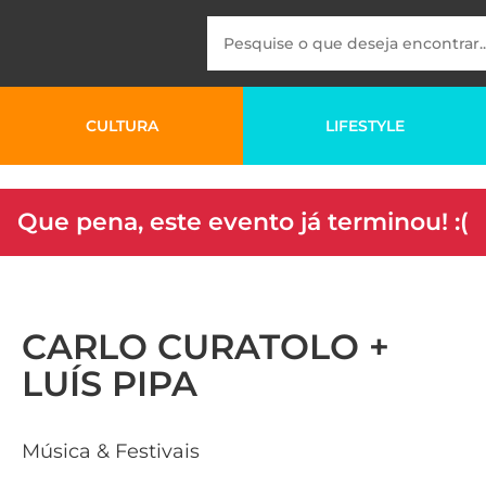
CULTURA
LIFESTYLE
Que pena, este evento já terminou! :(
CARLO CURATOLO +
LUÍS PIPA
Música & Festivais