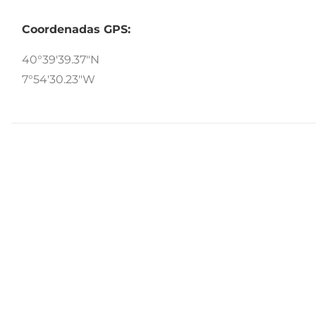
Coordenadas GPS:
40°39'39.37"N
7°54'30.23"W