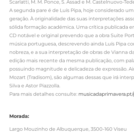
Scarlatti, M. M. Ponce, S. Assad e M. Castelnuovo-Ted
A segunda pare é de Luís Pipa, hoje considerado u
geração. À originalidade das suas interpretações as
sólida formação académica. Uma crítica publicada 
CD notável e original prevendo que a obra Suite Por
música portuguesa, descrevendo ainda Luís Pipa c
nobreza, e a sua interpretação de obras de Vianna da 
edição mais recente da mesma publicação, com pal
possuindo magnitude e delicadeza de expressão. A
Mozart (Tradisom), são algumas dessas que irá inte
Silva e Astor Piazzolla.
Para mais detalhes consulte:
musicadaprimavera.pt/pt
Morada:
Largo Mouzinho de Albuquerque, 3500-160 Viseu