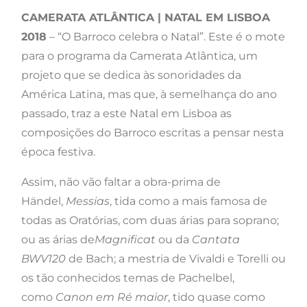
CAMERATA ATLÂNTICA | NATAL EM LISBOA
2018
– “O Barroco celebra o Natal”. Este é o mote
para o programa da Camerata Atlântica, um
projeto que se dedica às sonoridades da
América Latina, mas que, à semelhança do ano
passado, traz a este Natal em Lisboa as
composições do Barroco escritas a pensar nesta
época festiva.
Assim, não vão faltar a obra-prima de
Händel,
Messias
, tida como a mais famosa de
todas as Oratórias, com duas árias para soprano;
ou as árias de
Magnificat
ou da
Cantata
BWV120
de Bach; a mestria de Vivaldi e Torelli ou
os tão conhecidos temas de Pachelbel,
como
Canon em Ré maior
, tido quase como