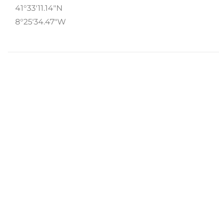
41°33'11.14"N
8°25'34.47"W