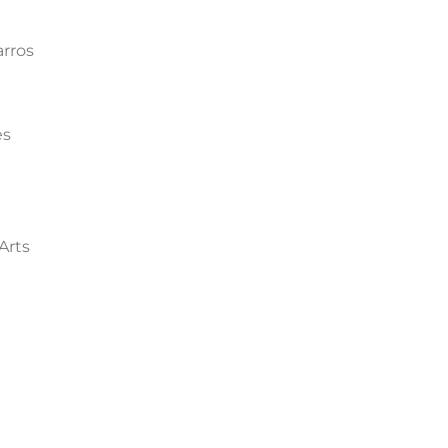
arros
es
Arts