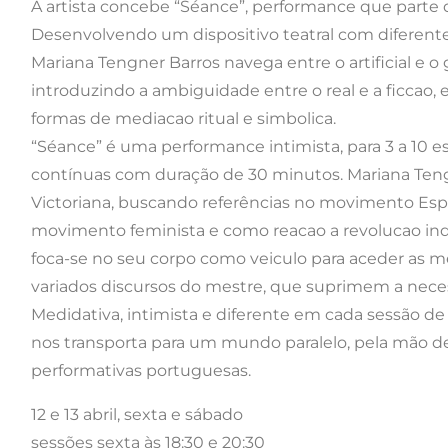
A artista concebe “Séance”, performance que parte d
Desenvolvendo um dispositivo teatral com diferente
Mariana Tengner Barros navega entre o artificial e o
introduzindo a ambiguidade entre o real e a ficcao,
formas de mediacao ritual e simbolica.
“Séance” é uma performance intimista, para 3 a 10 
contínuas com duração de 30 minutos. Mariana Ten
Victoriana, buscando referências no movimento Espí
movimento feminista e como reacao a revolucao in
foca-se no seu corpo como veiculo para aceder as m
variados discursos do mestre, que suprimem a neces
Medidativa, intimista e diferente em cada sessão 
nos transporta para um mundo paralelo, pela mão de
performativas portuguesas.
12 e 13 abril, sexta e sábado
sessões sexta às 18:30 e 20:30