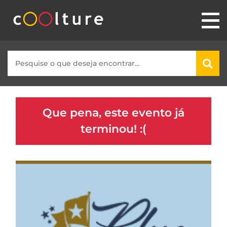
Que pena, este evento já
terminou! :(