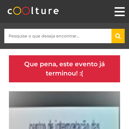
Que pena, este evento já
terminou! :(