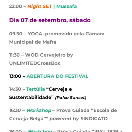
22:00 –
Night
SET
| Mussafa
Dia 07 de setembro, sábado
09:30 – YOGA, promovido pela Câmara
Municipal de Mafra
11:30 – WOD Cervejeiro by
UNLIMITEDCrossBox
13:00 –
ABERTURA DO FESTIVAL
14:30 –
Tertúlia
“Cerveja e
Sustentabilidade”
(Palco Sunset)
16:30 –
Workshop
– Prova Guiada “Escola de
Cerveja Belga”*
powered by
SINDICATO
18:00 –
Workshop
– Prova Guiada “IPA’s 1829 a