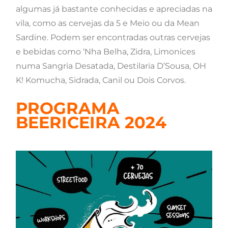
algumas já bastante conhecidas e apreciadas na
vila, como as cervejas da 5 e Meio ou da Mean
Sardine. Podem ser encontradas outras cervejas
e bebidas como ‘Nha Belha, Zidra, Limonices
numa Sangria Desatada, Destilaria D’Sousa, OH
K! Komucha, Sidrada, Canil ou Dois Corvos.
PROGRAMA
BEERICEIRA 2024