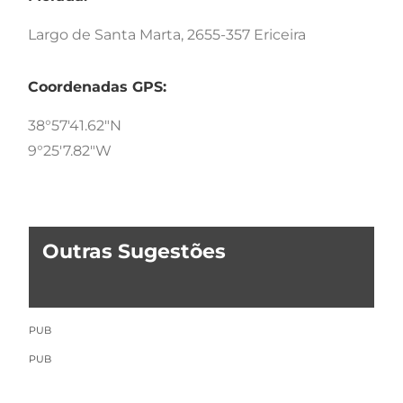
Largo de Santa Marta, 2655-357 Ericeira
Coordenadas GPS:
38°57'41.62"N
9°25'7.82"W
Outras Sugestões
PUB
PUB