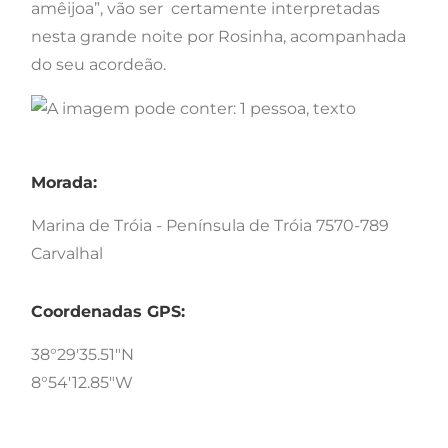
amêijoa”, vão ser certamente interpretadas
nesta grande noite por Rosinha, acompanhada
do seu acordeão.
Morada:
Marina de Tróia - Península de Tróia 7570-789
Carvalhal
Coordenadas GPS:
38°29'35.51"N
8°54'12.85"W