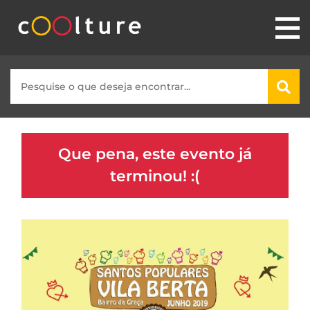
Que pena, este evento já
terminou! :(