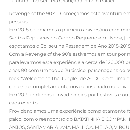
13 junho – DJ Set “Prá Criançada” + Duo Rafael
Revenge of the 90’s – Começamos esta aventura em 
pessoas.
Em 2018 celebramos o primeiro aniversário com mai
Santos Populares no Campo Pequeno em Lisboa, junt
esgotamos o Coliseu na Passagem de Ano 2018-2019
Com a Revenge of the 90’s estivemos em tour por ma
para levarmos esta experiência a cerca de 120.000 p
anos 90 com um toque Jurássico, personagens de av
rock “Welcome to the Jungle” de ACDC. Com uma di
conceito completamente novo e inspirado no unive
Em 2019 andamos a invadir o país por Festivais e out
cada evento.
Providenciamos uma experiência completamente f
palco, com o reencontro do BATATINHA E COMPAN
ANJOS, SANTAMARIA, ANA MALHOA, MELÃO, VIRGUL,