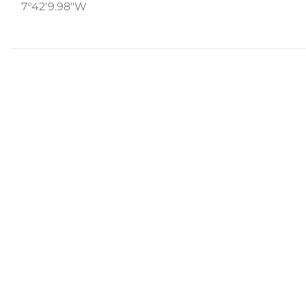
7°42'9.98"W