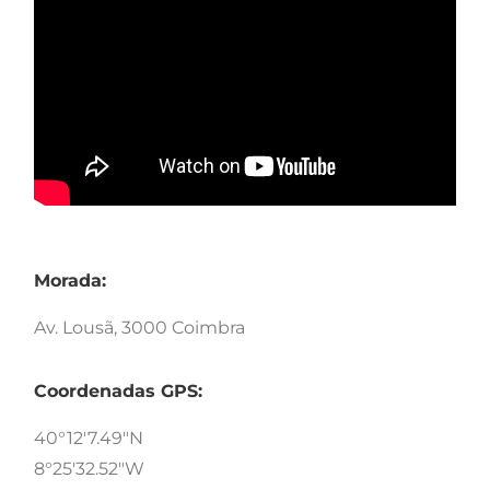
Morada:
Av. Lousã, 3000 Coimbra
Coordenadas GPS:
40°12'7.49"N
8°25'32.52"W