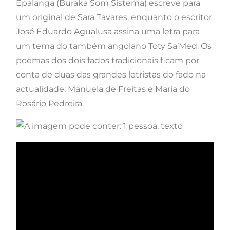
Epalanga (Buraka Som Sistema) escreve para
um original de Sara Tavares, enquanto o escritor
José Eduardo Agualusa assina uma letra para
um tema do também angolano Toty Sa’Med. Os
poemas dos dois fados tradicionais ficam por
conta de duas das grandes letristas do fado na
actualidade: Manuela de Freitas e Maria do
Rosário Pedreira.