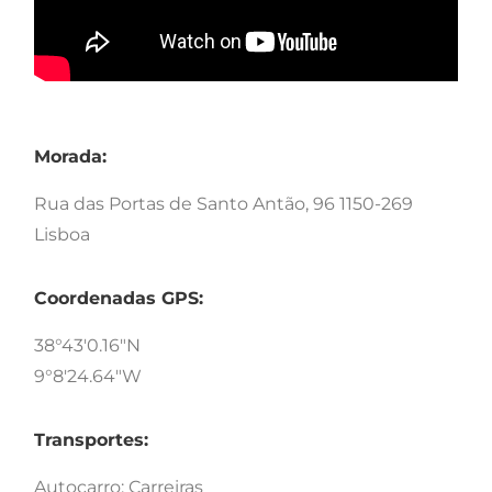
Morada:
Rua das Portas de Santo Antão, 96 1150-269
Lisboa
Coordenadas GPS:
38°43'0.16"N
9°8'24.64"W
Transportes:
Autocarro: Carreiras