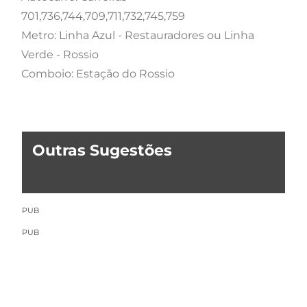
701,736,744,709,711,732,745,759
Metro: Linha Azul - Restauradores ou Linha
Verde - Rossio
Comboio: Estação do Rossio
Outras Sugestões
PUB
PUB