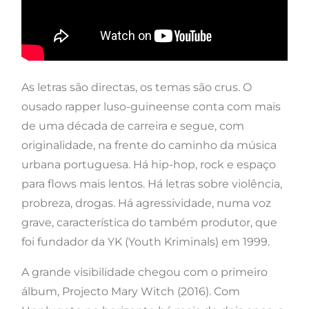
As letras são directas, os temas são crus. O
ousado rapper luso-guineense conta com mais
de uma década de carreira e segue, com
originalidade, na frente do caminho da música
urbana portuguesa. Há hip-hop, rock e espaço
para flows mais lentos. Há letras sobre violência,
probreza, drogas. Há agressividade, numa voz
grave, característica do também produtor, que
foi fundador da YK (Youth Kriminals) em 1999.
A grande visibilidade chegou com o primeiro
álbum, Projecto Mary Witch (2016). Com