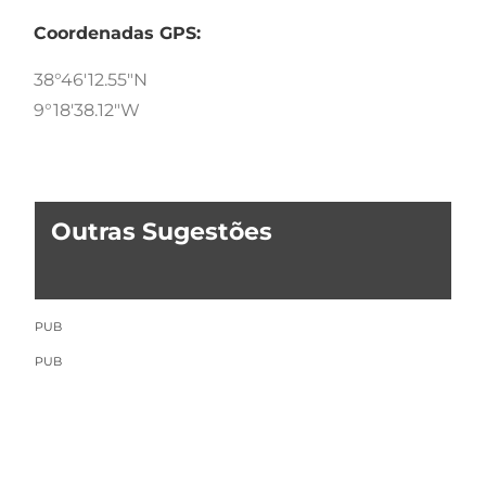
Coordenadas GPS:
38°46'12.55"N
9°18'38.12"W
Outras Sugestões
PUB
PUB