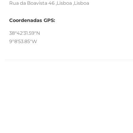
Rua da Boavista 46 ,Lisboa ,Lisboa
Coordenadas GPS:
38°42'31.59"N
9°8'53.85"W