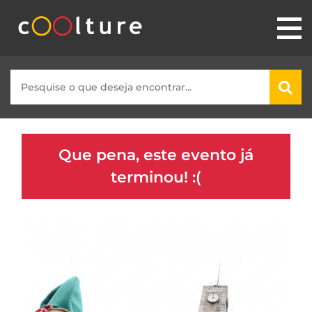
Que pena, este evento já
terminou! :(