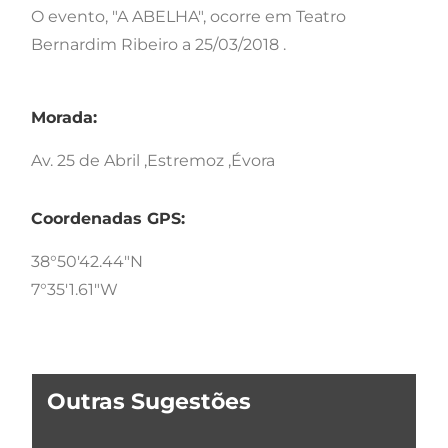
O evento, "A ABELHA", ocorre em Teatro
Bernardim Ribeiro a 25/03/2018 .
Morada:
Av. 25 de Abril ,Estremoz ,Évora
Coordenadas GPS:
38°50'42.44"N
7°35'1.61"W
Outras Sugestões