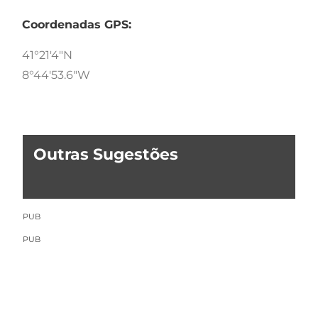
Coordenadas GPS:
41°21'4"N
8°44'53.6"W
Outras Sugestões
PUB
PUB