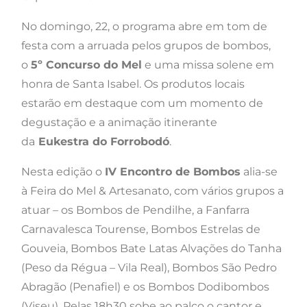
No domingo, 22, o programa abre em tom de
festa com a arruada pelos grupos de bombos,
o
5º Concurso do Mel
e uma missa solene em
honra de Santa Isabel. Os produtos locais
estarão em destaque com um momento de
degustação e a animação itinerante
da
Eukestra do Forrobodó
.
Nesta edição o
IV Encontro de Bombos
alia-se
à Feira do Mel & Artesanato, com vários grupos a
atuar – os Bombos de Pendilhe, a Fanfarra
Carnavalesca Tourense, Bombos Estrelas de
Gouveia, Bombos Bate Latas Alvações do Tanha
(Peso da Régua – Vila Real), Bombos São Pedro
Abragão (Penafiel) e os Bombos Dodibombos
(Viseu). Pelas 18h30 sobe ao palco o cantor e