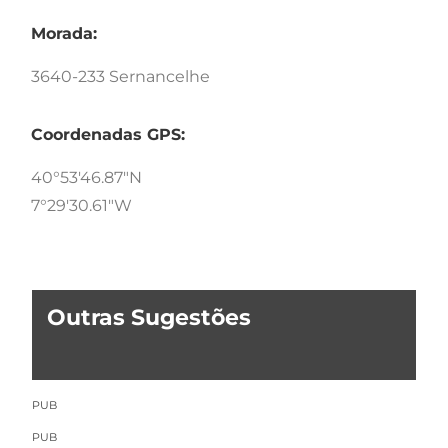
Morada:
3640-233 Sernancelhe
Coordenadas GPS:
40°53'46.87"N
7°29'30.61"W
Outras Sugestões
PUB
PUB