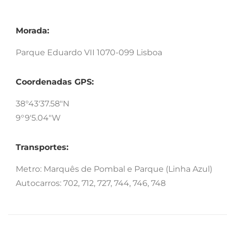
Morada:
Parque Eduardo VII 1070-099 Lisboa
Coordenadas GPS:
38°43'37.58"N
9°9'5.04"W
Transportes:
Metro: Marquês de Pombal e Parque (Linha Azul)
Autocarros: 702, 712, 727, 744, 746, 748