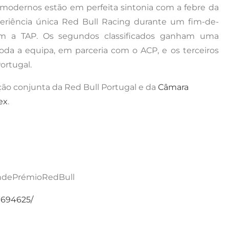
modernos estão em perfeita sintonia com a febre da
periência única Red Bull Racing durante um fim-de-
om a TAP. Os segundos classificados ganham uma
oda a equipa, em parceria com o ACP, e os terceiros
ortugal.
ção conjunta da Red Bull Portugal e da
Câmara
ex
.
ndePrémioRedBull
1694625/