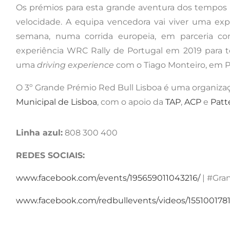
Os prémios para esta grande aventura dos tempos 
velocidade. A equipa vencedora vai viver uma ex
semana, numa corrida europeia, em parceria c
experiência WRC Rally de Portugal em 2019 para t
uma
driving experience
com o Tiago Monteiro, em P
O 3º Grande Prémio Red Bull Lisboa é uma organiza
Municipal de Lisboa
, com o apoio da
TAP
,
ACP
e
Patt
Linha azul:
808 300 400
REDES SOCIAIS:
www.facebook.com/events/195659011043216/
| #Gra
www.facebook.com/redbullevents/videos/155100178